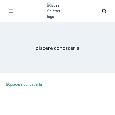
Skip
to
content
piacere conoscerla